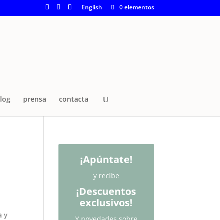
English
0 elementos
log
prensa
contacta
¡Apúntate!
y recibe
¡Descuentos
exclusivos!
a y
Y novedades sobre