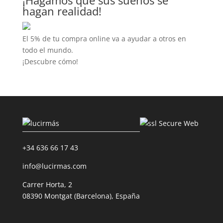
¡Hagamos que sus sueños se
hagan realidad!
El 5% de tu compra online va a ayudar a otros en
todo el mundo.
¡Descubre cómo!
+34 636 66 17 43
info@lucirmas.com
Carrer Horta, 2
08390 Montgat (Barcelona), España