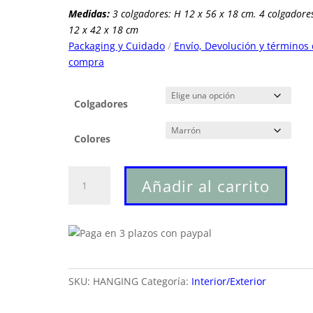
150.00€.
98.00€.
Medidas:
3 colgadores: H 12 x 56 x 18 cm. 4 colgadore
12 x 42 x 18 cm
Packaging y Cuidado
/
Envío, Devolución y términos
compra
Colgadores
Colores
HANGINGPerchero
Añadir al carrito
cantidad
SKU:
HANGING
Categoría:
Interior/Exterior