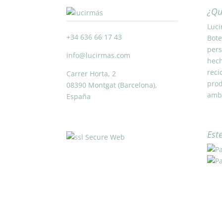
¿Qu
Luci
+34 636 66 17 43
Bote
pers
info@lucirmas.com
hech
reci
Carrer Horta, 2
prod
08390 Montgat (Barcelona),
ambi
España
Est