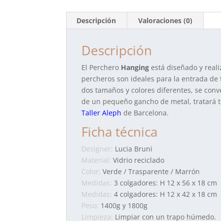
Descripción
Valoraciones (0)
Descripción
El Perchero
Hanging
está diseñado y reali
percheros son ideales para la entrada de 
dos tamaños y colores diferentes, se conve
de un pequeño gancho de metal, tratará t
Taller Aleph
de Barcelona.
Ficha técnica
Designer:
Lucia Bruni
Material:
Vidrio reciclado
Color:
Verde / Trasparente / Marrón
Medidas:
3 colgadores: H 12 x 56 x 18 cm
Medidas:
4 colgadores: H 12 x 42 x 18 cm
Peso:
1400g y 1800g
Limpieza:
Limpiar con un trapo húmedo.