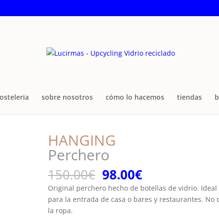
osteleria
sobre nosotros
cómo lo hacemos
tiendas
b
HANGING
Perchero
El
El
150.00
€
98.00
€
precio
precio
Original perchero hecho de botellas de vidrio. Ideal
original
actual
para la entrada de casa o bares y restaurantes. No
era:
es:
la ropa.