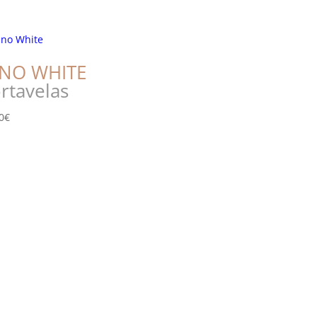
INO WHITE
rtavelas
0
€