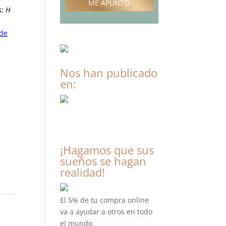
ME APUNTO
s: H
 de
Nos han publicado
en:
¡Hagamos que sus
sueños se hagan
realidad!
El 5% de tu compra online
va a ayudar a otros en todo
el mundo.