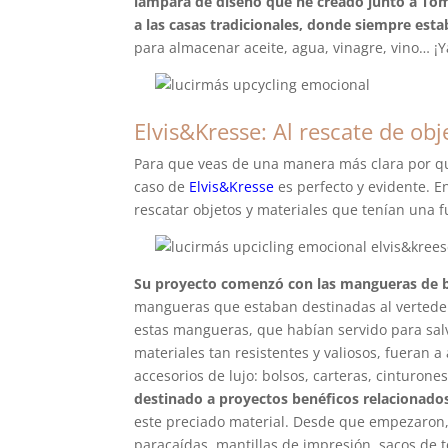
lámpara de diseño que he creado junto a Tom
a las casas tradicionales, donde siempre esta
para almacenar aceite, agua, vinagre, vino… ¡
Elvis&Kresse: Al rescate de obj
Para que veas de una manera más clara por q
caso de
Elvis&Kresse
es perfecto y evidente. E
rescatar objetos y materiales que tenían una 
Su proyecto comenzó con las mangueras de
mangueras que estaban destinadas al verteder
estas mangueras, que habían servido para sal
materiales tan resistentes y valiosos, fueran a
accesorios de lujo: bolsos, carteras, cinturon
destinado a proyectos benéficos relacionad
este preciado material. Desde que empezaron,
paracaídas, mantillas de impresión, sacos de té