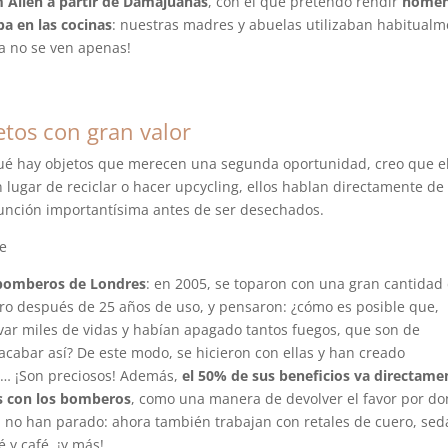
 Allen a partir de Damajuanas
, con el que pretendo rendir
homen
ba en las cocinas
: nuestras madres y abuelas utilizaban habitual
Ya no se ven apenas!
etos con gran valor
ué hay objetos que merecen una segunda oportunidad, creo que e
n lugar de reciclar o hacer upcycling, ellos hablan directamente de
función importantísima antes de ser desechados.
 bomberos de Londres
: en 2005, se toparon con una gran cantidad
o después de 25 años de uso, y pensaron: ¿cómo es posible que,
var miles de vidas y habían apagado tantos fuegos, que son de
 acabar así? De este modo, se hicieron con ellas y han creado
es… ¡Son preciosos! Además,
el 50% de sus beneficios va directame
os con los bomberos
, como una manera de devolver el favor por do
 no han parado: ahora también trabajan con retales de cuero, sed
 y café, ¡y más!