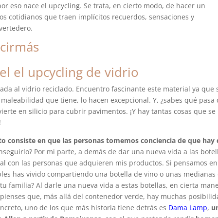
 por eso nace el upcycling. Se trata, en cierto modo, de hacer un
s cotidianos que traen implícitos recuerdos, sensaciones y
vertedero.
l el upcycling de vidrio
da al vidrio reciclado. Encuentro fascinante este material ya que 
la maleabilidad que tiene, lo hacen excepcional. Y, ¿sabes qué pasa
erte en silicio para cubrir pavimentos. ¡Y hay tantas cosas que se
!
cto consiste en que las personas tomemos conciencia de que hay
nseguirlo? Por mi parte, a demás de dar una nueva vida a las botel
onal con las personas que adquieren mis productos. Si pensamos e
bles has vivido compartiendo una botella de vino o unas medianas
 tu familia? Al darle una nueva vida a estas botellas, en cierta man
pienses que, más allá del contenedor verde, hay muchas posibili
ncreto, uno de los que más historia tiene detrás es
Dama Lamp
,
u