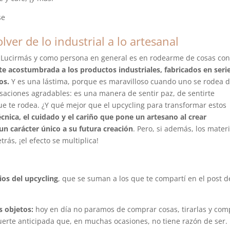
ver de lo industrial a lo artesanal
n Lucirmás y como persona en general es en rodearme de cosas co
 acostumbrada a los productos industriales, fabricados en serie
os.
Y es una lástima, porque es maravilloso cuando uno se rodea 
nsaciones agradables: es una manera de sentir paz, de sentirte
ue te rodea. ¿Y qué mejor que el upcycling para transformar estos
écnica, el cuidado y el cariño que pone un artesano al crear
un carácter único a su futura creación
. Pero, si además, los mater
trás, ¡el efecto se multiplica!
ios del upcycling
, que se suman a los que te compartí en el post d
s objetos:
hoy en día no paramos de comprar cosas, tirarlas y com
uerte anticipada que, en muchas ocasiones, no tiene razón de ser.