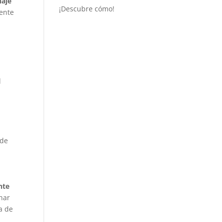
aje
¡Descubre cómo!
mente
l
 de
nte
nar
a de