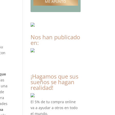
ME APUNTO
Nos han publicado
en:
su
 con
 que
¡Hagamos que sus
las
sueños se hagan
n una
realidad!
 de
era
El 5% de tu compra online
dades
va a ayudar a otros en todo
na
el mundo.