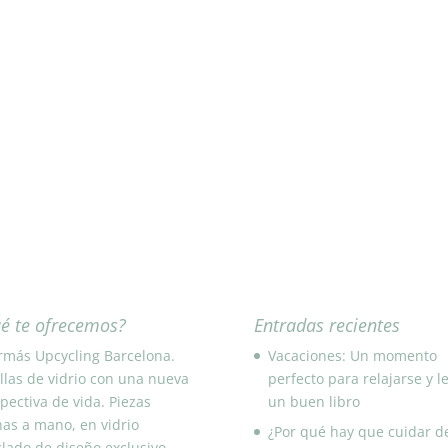
é te ofrecemos?
Entradas recientes
rmás Upcycling Barcelona.
Vacaciones: Un momento
llas de vidrio con una nueva
perfecto para relajarse y l
pectiva de vida. Piezas
un buen libro
as a mano, en vidrio
¿Por qué hay que cuidar d
clado de diseño exclusivo,