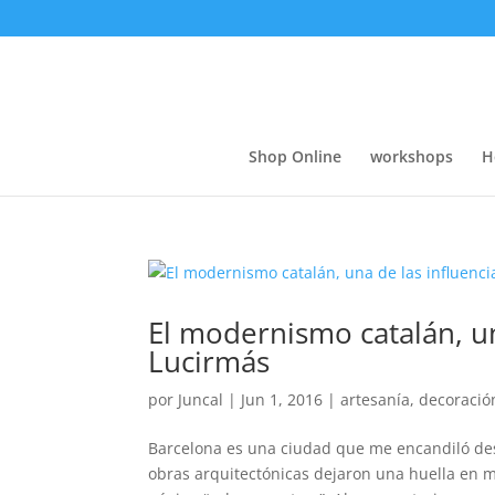
Shop Online
workshops
H
El modernismo catalán, un
Lucirmás
por
Juncal
|
Jun 1, 2016
|
artesanía
,
decoració
Barcelona es una ciudad que me encandiló des
obras arquitectónicas dejaron una huella en m