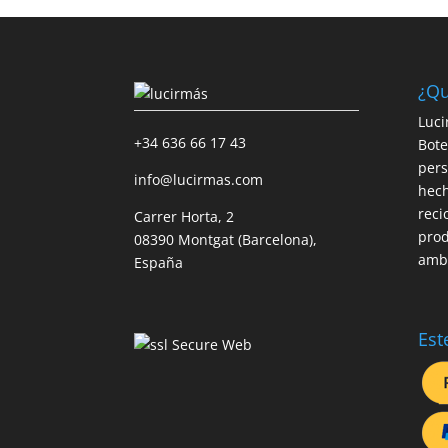
¿Qu
Luci
+34 636 66 17 43
Bote
pers
info@lucirmas.com
hech
reci
Carrer Horta, 2
prod
08390 Montgat (Barcelona),
ambi
España
Est