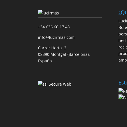
¿Qu
Luci
+34 636 66 17 43
Bote
pers
info@lucirmas.com
hech
reci
Carrer Horta, 2
prod
08390 Montgat (Barcelona),
ambi
España
Est