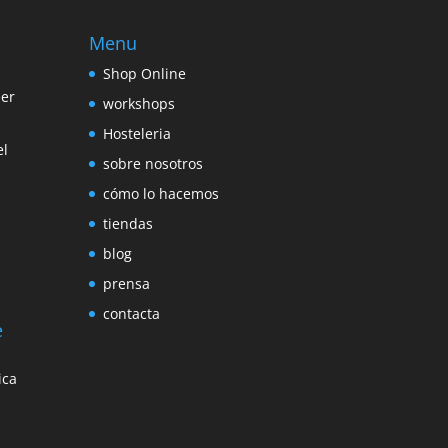
Menu
Shop Online
eer
workshops
Hosteleria
el
sobre nosotros
cómo lo hacemos
tiendas
blog
prensa
contacta
e
ica