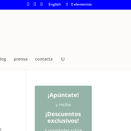
English
0 elementos
log
prensa
contacta
¡Apúntate!
y recibe
¡Descuentos
exclusivos!
e
Y novedades sobre