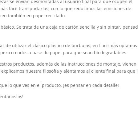
iezas se envían desmontadas al usuario final para que ocupen el
más fácil transportarlas, con lo que reducimos las emisiones de
nen también en papel reciclado.
básico. Se trata de una caja de cartón sencilla y sin pintar, pensa
ar de utilizar el clásico plástico de burbujas, en Lucirmás optamos
s pero creados a base de papel para que sean biodegradables.
nuestros productos, además de las instrucciones de montaje, vienen
plicamos nuestra filosofía y alentamos al cliente final para que 
ue lo que ves en el producto, ¡es pensar en cada detalle!
uéntanoslos!