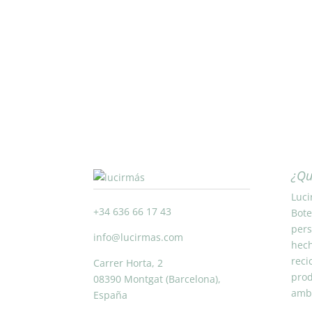
¿Qu
Luci
+34 636 66 17 43
Bote
pers
info@lucirmas.com
hech
reci
Carrer Horta, 2
prod
08390 Montgat (Barcelona),
ambi
España