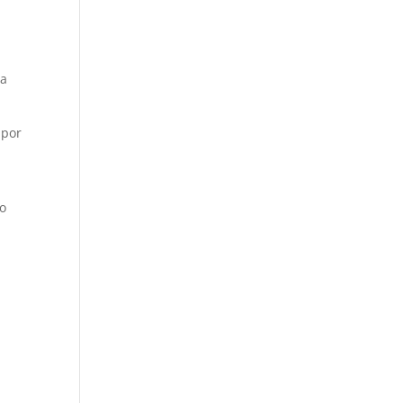
da
 por
lo