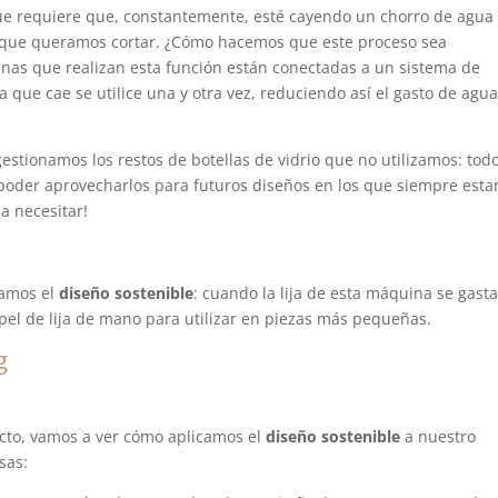
que requiere que, constantemente, esté cayendo un chorro de agua
rio que queramos cortar. ¿Cómo hacemos que este proceso sea
inas que realizan esta función están conectadas a un sistema de
 que cae se utilice una y otra vez, reduciendo así el gasto de agua
gestionamos los restos de botellas de vidrio que no utilizamos: tod
 poder aprovecharlos para futuros diseños en los que siempre est
a necesitar!
camos el
diseño sostenible
: cuando la lija de esta máquina se gasta
pel de lija de mano para utilizar en piezas más pequeñas.
g
ucto, vamos a ver cómo aplicamos el
diseño sostenible
a nuestro
sas: