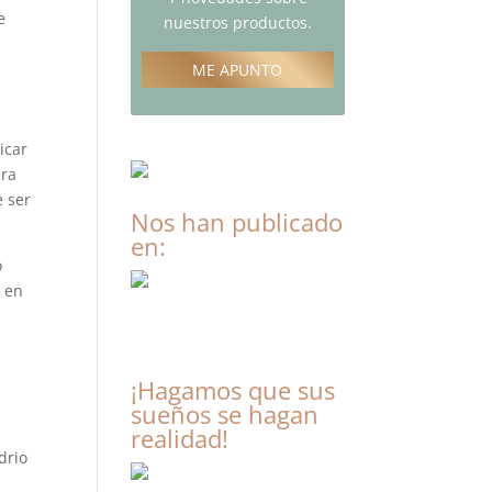
e
nuestros productos.
ME APUNTO
icar
ara
 ser
Nos han publicado
en:
o
o en
¡Hagamos que sus
sueños se hagan
realidad!
drio